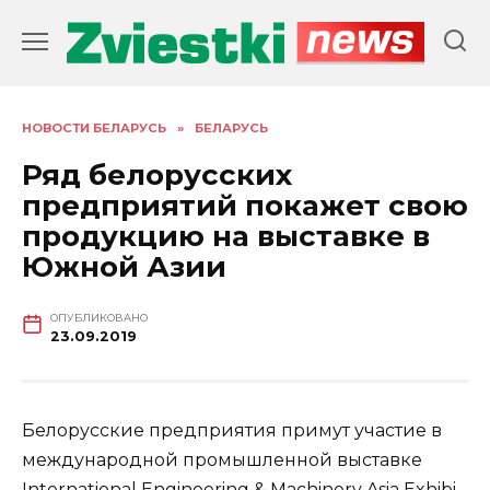
Перейти
к
содержанию
НОВОСТИ БЕЛАРУСЬ
»
БЕЛАРУСЬ
Ряд белорусских
предприятий покажет свою
продукцию на выставке в
Южной Азии
ОПУБЛИКОВАНО
23.09.2019
Белорусские предприятия примут участие в
международной промышленной выставке
Inter­na­tion­al Engi­neer­ing & Machin­ery Asia Exhi­bi­