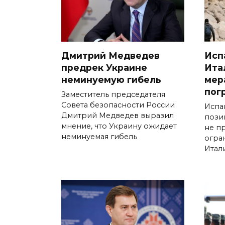
Дмитрий Медведев
Исп
предрек Украине
Ита
неминуемую гибель
мер
пог
Заместитель председателя
Совета безопасности России
Испа
Дмитрий Медведев выразил
пози
мнение, что Украину ожидает
не п
неминуемая гибель
огра
Итал