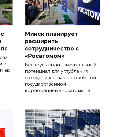
 с
Минск планирует
л
расширить
апс
сотрудничество с
«Росатомом»
оза
м и
Беларусь видит значительный
тных
потенциал для углубления
сотрудничества с российской
государственной
корпорацией «Росатом» не