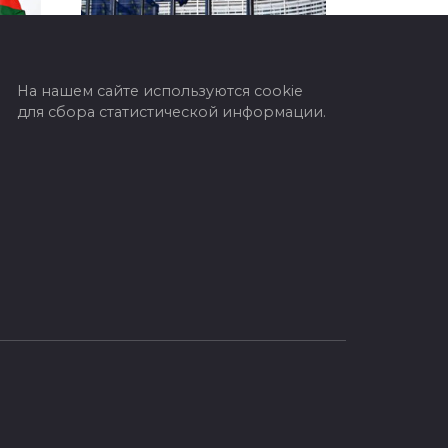
На нашем сайте используются cookie
тан
В ЕС забили тревогу из-
для сбора статистической информации.
к в
за планов расширения
ится
Европейский союз столкнулся
с внутренними сомнениями по
поводу дальнейшего
си
расширения. Руководители
ился
ряда стран ЕС опасаются
на