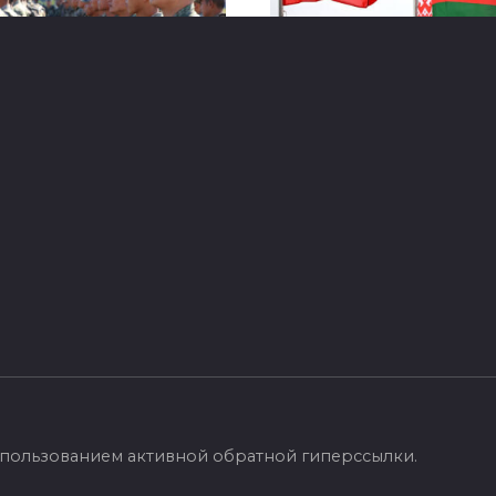
орусско-китайские
Беларусь и Кыргызс
нные учения
готовят новый рыво
ьин-2026 пройдут в
торговле: что измен
усте
уже осенью
едине августа Китай и
Премьер-министр Белару
русь проведут
Александр Турчин встрет
естные
с президентом Кыргызста
террористические учения
Садыром Жапаровым в
итайской территории, где
Чолпон-Ате.
вной
пользованием активной обратной гиперссылки.