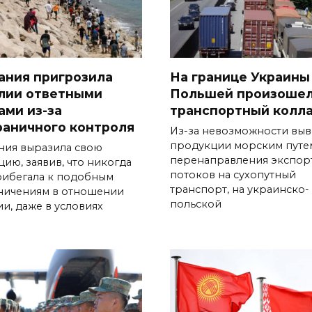
ания пригрозила
На границе Украины
лии ответными
Польшей произоше
ами из-за
транспортный колл
раничного контроля
Из-за невозможности выв
продукции морским путе
ния выразила свою
перенаправления экспор
цию, заявив, что никогда
потоков на сухопутный
рибегала к подобным
транспорт, на украинско-
ничениям в отношении
польской
ии, даже в условиях