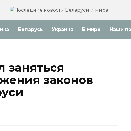
ика
Беларусь
Украина
В мире
Наши п
л заняться
жения законов
руси