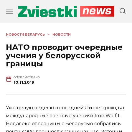
Перейти
к
содержанию
НОВОСТИ БЕЛАРУСЬ
»
НОВОСТИ
НАТО проводит очередные
учения у белорусской
границы
ОПУБЛИКОВАНО
10.11.2019
Уже целую неделю в соседней Литве проходят
международные военные учениях Iron Wolf II.
Недалеко от границы с Беларусью собрались
почти 4000 военнослужащих из США, Эстонии,