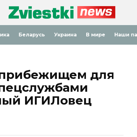
ика
Беларусь
Украина
В мире
Наши п
 прибежищем для
спецслужбами
ный ИГИЛовец