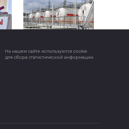
На нашем сайте используются cookie
В Беларуси обнулили
для сбора статистической информации.
экспортные пошлины на
 7
сжиженные
углеводородные газы
сии,
В Республике Беларусь
етия
отменены экспортные
ли
пошлины на сжиженные
тва
углеводородные газы. Данное
решение закреплено
постановлением