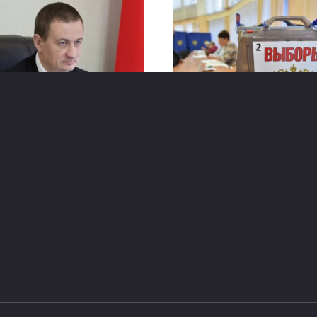
мьер‑министр
Россияне смогут
равился с рабочим
проголосовать на
итом в Кыргызстан
выборах в Госдуму в
городах Беларуси
а правительства Беларуси
сандр Турчин, приступил
20 сентября граждане Рос
ухдневному рабочему
достигшие совершеннол
ту в Кыргызстан. Об этом
и имеющие постоянное и
нформировала
временное место жительс
на территории