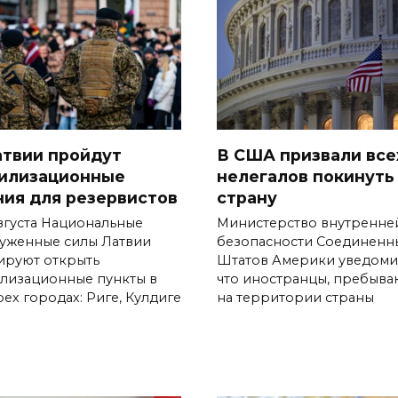
атвии пройдут
В США призвали все
илизационные
нелегалов покинуть
ния для резервистов
страну
августа Национальные
Министерство внутренне
уженные силы Латвии
безопасности Соединенн
ируют открыть
Штатов Америки уведоми
лизационные пункты в
что иностранцы, пребыв
ех городах: Риге, Кулдиге
на территории страны