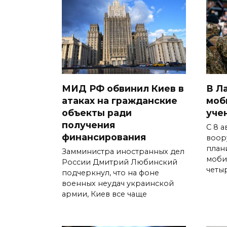
МИД РФ обвинил Киев в
В Л
атаках на гражданские
моб
объекты ради
уче
получения
С 8 
финансирования
воор
план
Замминистра иностранных дел
моби
России Дмитрий Любинский
четыр
подчеркнул, что на фоне
военных неудач украинской
армии, Киев все чаще