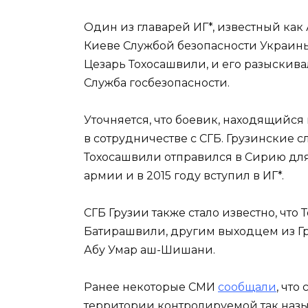
Один из главарей ИГ*, известный как
Киеве Службой безопасности Украины
Цезарь Тохосашвили, и его разыскива
Служба госбезопасности.
Уточняется, что боевик, находящийс
в сотрудничестве с СГБ. Грузинские с
Тохосашвили отправился в Сирию для
армии и в 2015 году вступил в ИГ*.
СГБ Грузии также стало известно, чт
Батирашвили, другим выходцем из Гр
Абу Умар аш-Шишани.
Ранее некоторые СМИ
сообщали
, что
территории контролируемой так наз