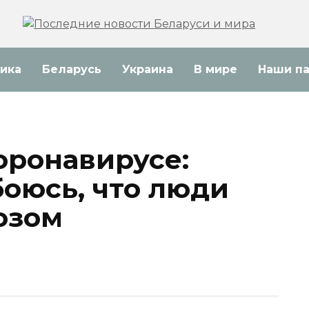
ика
Беларусь
Украина
В мире
Наши п
оронавирусе:
боюсь, что люди
озом