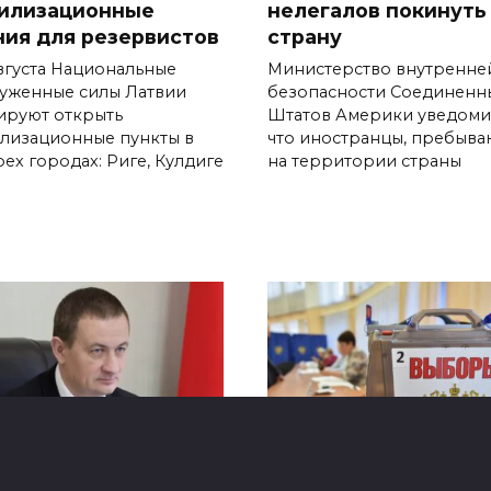
илизационные
нелегалов покинуть
ния для резервистов
страну
августа Национальные
Министерство внутренне
уженные силы Латвии
безопасности Соединенн
ируют открыть
Штатов Америки уведоми
лизационные пункты в
что иностранцы, пребыв
ех городах: Риге, Кулдиге
на территории страны
мьер‑министр
Россияне смогут