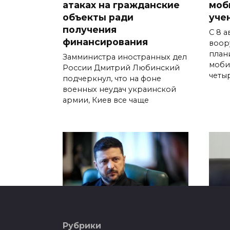
атаках на гражданские
моб
объекты ради
уче
получения
С 8 
финансирования
воор
план
Замминистра иностранных дел
моби
России Дмитрий Любинский
четыр
подчеркнул, что на фоне
военных неудач украинской
армии, Киев все чаще
Рубрики
Зеленский упрекнул
Пре