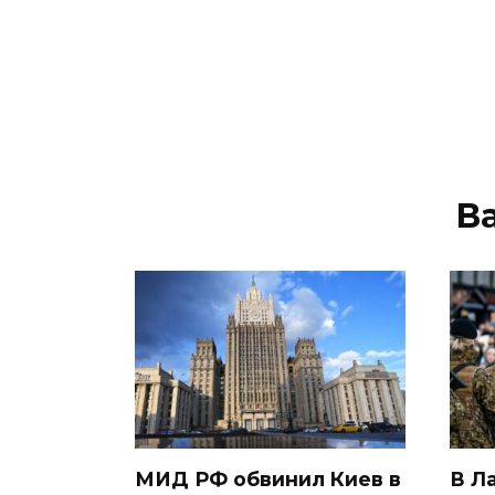
В
МИД РФ обвинил Киев в
В Л