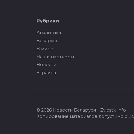
Рубрики
В США призвали всех
Лук
Аналитика
нелегалов покинуть
кад
Беларусь
страну
Сле
В мире
Министерство внутренней
В че
Наши партнеры
безопасности Соединенных
прои
Новости
Штатов Америки уведомило,
руко
что иностранцы, пребывающие
коми
Украина
на территории страны
Tele
© 2026 Новости Беларуси - Zviestki.info
Копирование материалов допустимо с ис