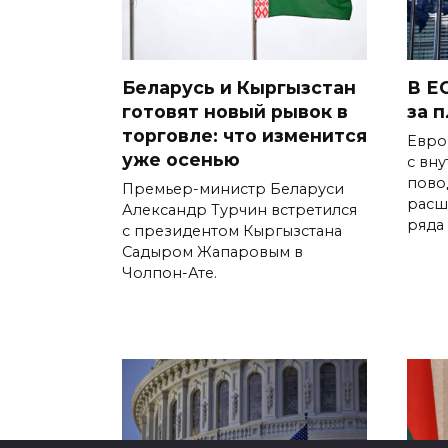
Беларусь и Кыргызстан
В Е
готовят новый рывок в
за 
торговле: что изменится
Евро
уже осенью
с вн
пово
Премьер-министр Беларуси
расш
Александр Турчин встретился
ряда
с президентом Кыргызстана
Садыром Жапаровым в
Чолпон-Ате.