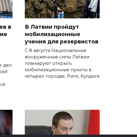
ев в
В Латвии пройдут
кие
мобилизационные
учения для резервистов
С 8 августа Национальные
вооруженные силы Латвии
планируют открыть
х дел
мобилизационные пункты в
кий
четырех городах: Риге, Кулдиге
ой