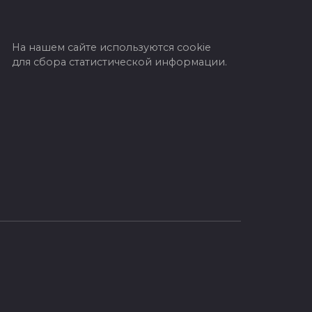
На нашем сайте используются cookie
для сбора статистической информации.
Премьер‑министр
отправился с рабочим
 ПВО
визитом в Кыргызстан
Глава правительства Беларуси
Александр Турчин, приступил
к двухдневному рабочему
м
визиту в Кыргызстан. Об этом
проинформировала