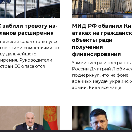
С забили тревогу из-
МИД РФ обвинил Ки
планов расширения
атаках на гражданс
объекты ради
пейский союз столкнулся
получения
утренними сомнениями по
финансирования
ду дальнейшего
ирения. Руководители
Замминистра иностранны
 стран ЕС опасаются
России Дмитрий Любинс
подчеркнул, что на фоне
военных неудач украинск
армии, Киев все чаще