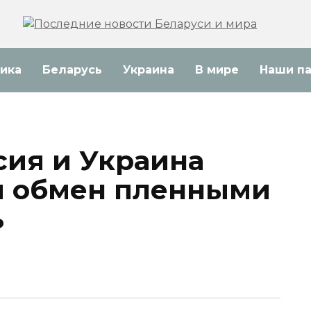
ика
Беларусь
Украина
В мире
Наши п
ссия и Украина
й обмен пленными
ь