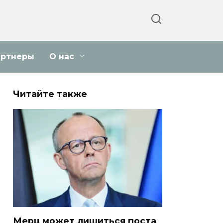
артнеры
О нас
Читайте также
Мерц может лишиться поста