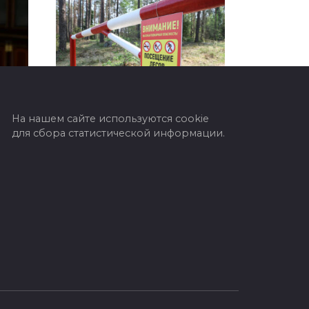
На нашем сайте используются cookie
Ограничения на
для сбора статистической информации.
посещение лесов
ода
действуют во всех
областях Беларуси
В связи с установлением
третьего класса пожарной
чу
опасности вводятся
ограничения, призванные
ых
минимизировать вероятность
возникновения