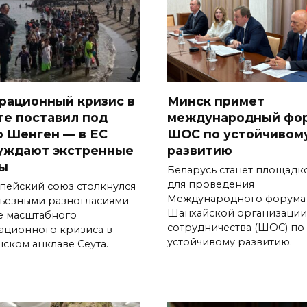
рационный кризис в
Минск примет
те поставил под
международный фо
р Шенген — в ЕС
ШОС по устойчивом
уждают экстренные
развитию
ы
Беларусь станет площадк
для проведения
пейский союз столкнулся
Международного форума
рьезными разногласиями
Шанхайской организации
е масштабного
сотрудничества (ШОС) по
ационного кризиса в
устойчивому развитию.
нском анклаве Сеута.