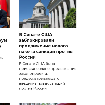
В Сенате США
рум
заблокировали
у
продвижение нового
пакета санкций против
России
ой
В Сенате США было
приостановлено продвижение
законопроекта,
предусматривающего
введение новых санкций
против России.