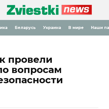
ика
Беларусь
Украина
В мире
Наши п
к провели
по вопросам
езопасности