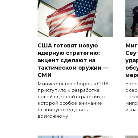
США готовят новую
Миг
ядерную стратегию:
Сеу
акцент сделают на
уда
тактическом оружии —
обс
СМИ
мер
Министерство обороны США
Евро
приступило к разработке
с се
новой ядерной стратегии, в
посл
которой особое внимание
мигр
планируется уделить
испа
возможному