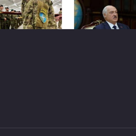
раниц Беларуси
Лукашенко призвал
ливают военное
использовать
сутствие НАТО
госфинансы для вых
на внешние рынки
я приступила к
броске военного
Глава белорусского
льона численностью 850
государства Александр
нослужащих в Латвию, где
Лукашенко поставил зада
азделение войдет в
усилить поддержку
ав
перспективных экспортн
инициатив.