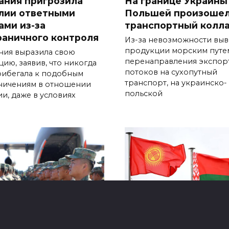
ания пригрозила
На границе Украины
лии ответными
Польшей произоше
ами из-за
транспортный колл
раничного контроля
Из-за невозможности выв
продукции морским путе
ния выразила свою
перенаправления экспор
цию, заявив, что никогда
потоков на сухопутный
рибегала к подобным
транспорт, на украинско-
ничениям в отношении
польской
ии, даже в условиях
орусско-китайские
Беларусь и Кыргызс