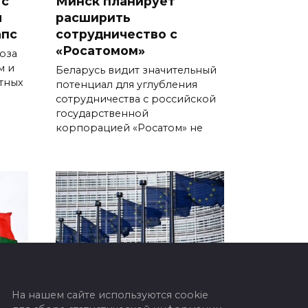
 с
Минск планирует
л
расширить
апс
сотрудничество с
«Росатомом»
оза
м и
Беларусь видит значительный
тных
потенциал для углубления
сотрудничества с российской
государственной
корпорацией «Росатом» не
На нашем сайте используются cookie
тан
В ЕС забили тревогу из-