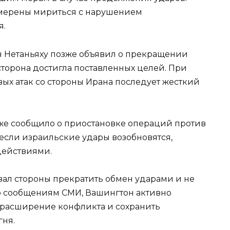
амерены мириться с нарушением
я.
 Нетаньяху
позже объявил о прекращении
 сторона достигла поставленных целей. При
вых атак со стороны Ирана последует жесткий
же сообщило о приостановке операций против
 если израильские удары возобновятся,
действиями.
ал стороны прекратить обмен ударами и не
о сообщениям СМИ, Вашингтон активно
ь расширение конфликта и сохранить
ня.