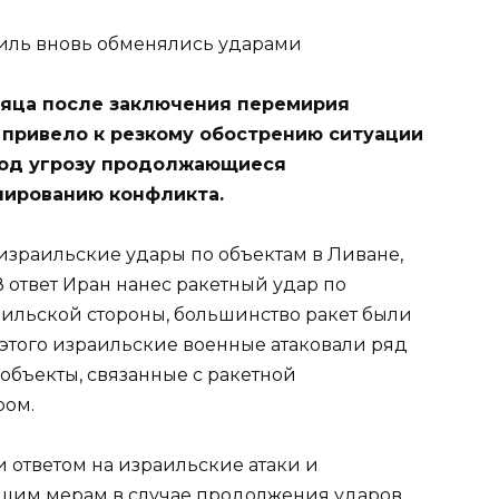
сяца после заключения перемирия
 привело к резкому обострению ситуации
под угрозу продолжающиеся
лированию конфликта.
израильские удары по объектам в Ливане,
 ответ Иран нанес ракетный удар по
ильской стороны, большинство ракет были
этого израильские военные атаковали ряд
объекты, связанные с ракетной
ром.
ли ответом на израильские атаки и
шим мерам в случае продолжения ударов.