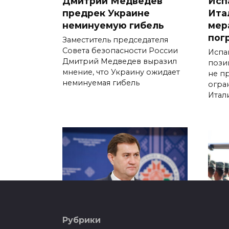
Дмитрий Медведев
Исп
предрек Украине
Ита
неминуемую гибель
мер
пог
Заместитель председателя
Совета безопасности России
Испа
Дмитрий Медведев выразил
пози
мнение, что Украину ожидает
не п
неминуемая гибель
огра
Итал
Рубрики
Рыженков назвал точки
Бел