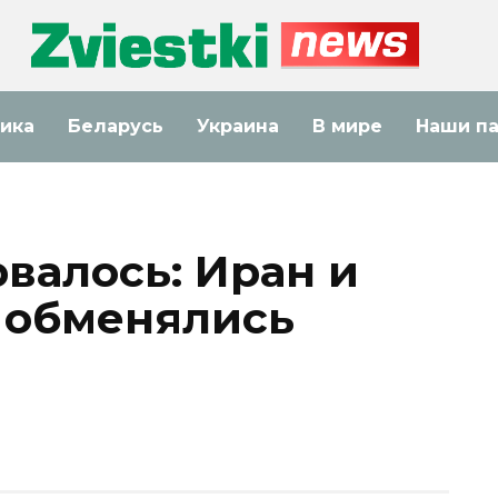
ика
Беларусь
Украина
В мире
Наши п
валось: Иран и
 обменялись