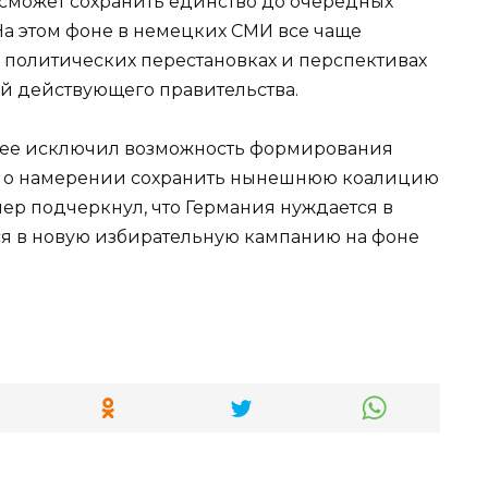
 сможет сохранить единство до очередных
На этом фоне в немецких СМИ все чаще
политических перестановках и перспективах
 действующего правительства.
нее исключил возможность формирования
л о намерении сохранить нынешнюю коалицию
ер подчеркнул, что Германия нуждается в
ся в новую избирательную кампанию на фоне