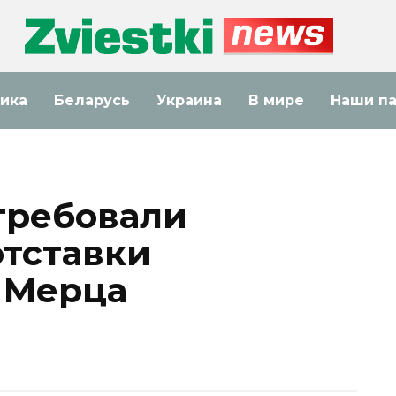
ика
Беларусь
Украина
В мире
Наши п
требовали
тставки
 Мерца