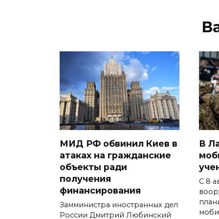
В
МИД РФ обвинил Киев в
В Л
атаках на гражданские
моб
объекты ради
уче
получения
С 8 
финансирования
воор
план
Замминистра иностранных дел
моби
России Дмитрий Любинский