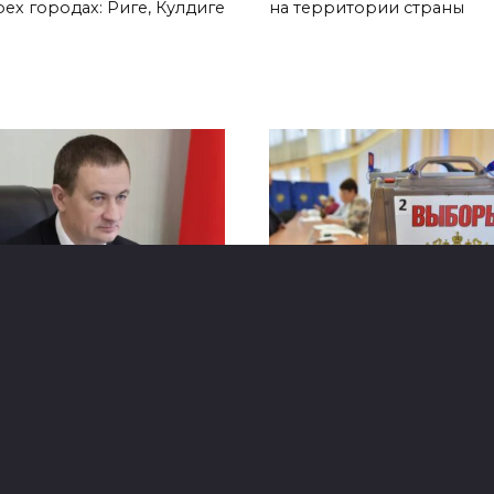
ех городах: Риге, Кулдиге
на территории страны
мьер‑министр
Россияне смогут
равился с рабочим
проголосовать на
итом в Кыргызстан
выборах в Госдуму в
городах Беларуси
а правительства Беларуси
сандр Турчин, приступил
20 сентября граждане Рос
ухдневному рабочему
достигшие совершеннол
ту в Кыргызстан. Об этом