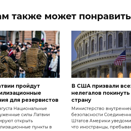
ам также может понравить
атвии пройдут
В США призвали все
илизационные
нелегалов покинуть
ния для резервистов
страну
августа Национальные
Министерство внутренне
уженные силы Латвии
безопасности Соединенн
ируют открыть
Штатов Америки уведоми
лизационные пункты в
что иностранцы, пребыв