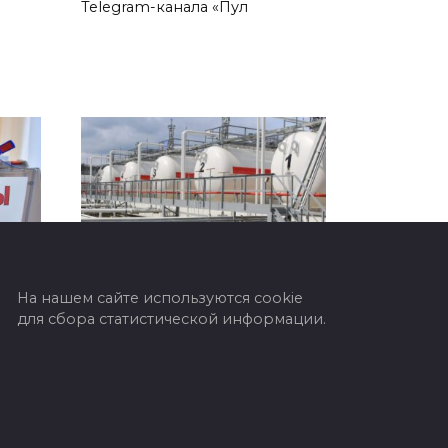
Telegram-канала «Пул
На нашем сайте используются cookie
В Беларуси обнулили
для сбора статистической информации.
экспортные пошлины на
 7
сжиженные
углеводородные газы
сии,
В Республике Беларусь
етия
отменены экспортные