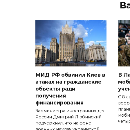
В
МИД РФ обвинил Киев в
В Л
атаках на гражданские
моб
объекты ради
уче
получения
С 8 
финансирования
воор
план
Замминистра иностранных дел
моби
России Дмитрий Любинский
четыр
подчеркнул, что на фоне
военных неудач украинской