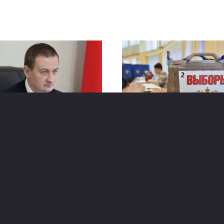
мьер‑министр
Россияне смогут
равился с рабочим
проголосовать на
итом в Кыргызстан
выборах в Госдуму в
городах Беларуси
а правительства Беларуси
сандр Турчин, приступил
20 сентября граждане Рос
ухдневному рабочему
достигшие совершеннол
ту в Кыргызстан. Об этом
и имеющие постоянное и
нформировала
временное место жительс