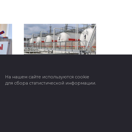
На нашем сайте используются cookie
В Беларуси обнулили
для сбора статистической информации.
экспортные пошлины на
 7
сжиженные
углеводородные газы
сии,
В Республике Беларусь
етия
отменены экспортные
ли
пошлины на сжиженные
тва
углеводородные газы. Данное