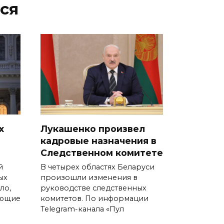
ся
х
Лукашенко произвел
кадровые назначения в
Следственном комитете
й
В четырех областях Беларуси
ых
произошли изменения в
ло,
руководстве следственных
ающие
комитетов. По информации
Telegram-канала «Пул