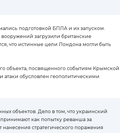
ались подготовкой БПЛА и их запуском.
ы вооружений загрузили британские
тся, что истинные цели Лондона могли быть
того объекта, посвященного событиям Крымской
ели атаки обусловлен геополитическими
ных объектов. Дело в том, что украинский
спринимают как попытку реванша за
т нанесения стратегического поражения