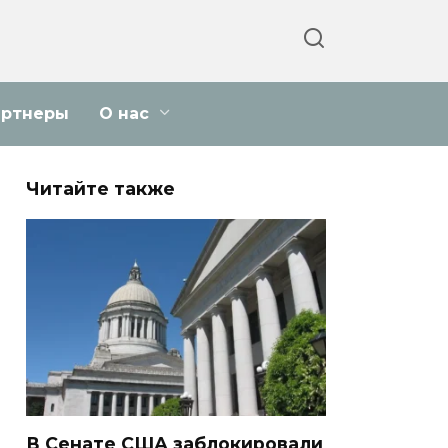
артнеры
О нас
Читайте также
В Сенате США заблокировали