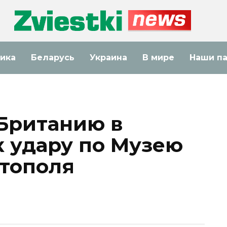
ика
Беларусь
Украина
В мире
Наши п
Британию в
к удару по Музею
тополя