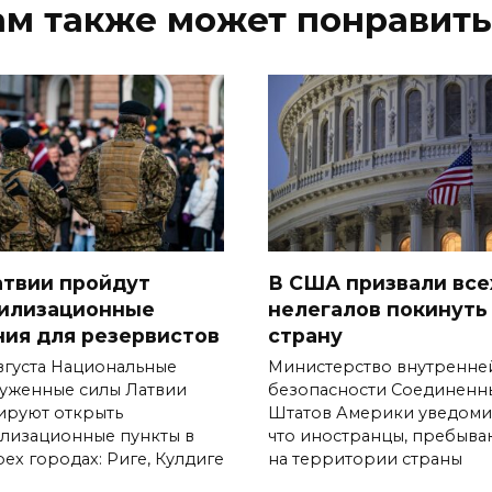
ам также может понравить
атвии пройдут
В США призвали все
илизационные
нелегалов покинуть
ния для резервистов
страну
августа Национальные
Министерство внутренне
уженные силы Латвии
безопасности Соединенн
ируют открыть
Штатов Америки уведоми
лизационные пункты в
что иностранцы, пребыв
ех городах: Риге, Кулдиге
на территории страны