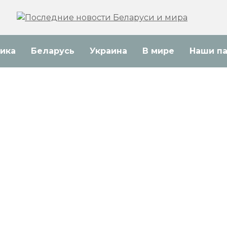
ика
Беларусь
Украина
В мире
Наши п
Д РФ предупредил Киев о
стком ответе за удары по
ссийским регионам