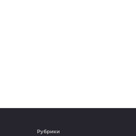
ст
06
Зе
ис
05
Рубрики