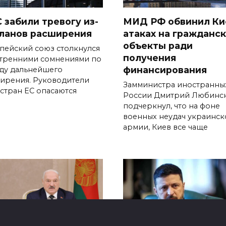
С забили тревогу из-
МИД РФ обвинил Ки
планов расширения
атаках на гражданс
объекты ради
пейский союз столкнулся
получения
утренними сомнениями по
финансирования
ду дальнейшего
ирения. Руководители
Замминистра иностранны
 стран ЕС опасаются
России Дмитрий Любинс
подчеркнул, что на фоне
военных неудач украинск
армии, Киев все чаще