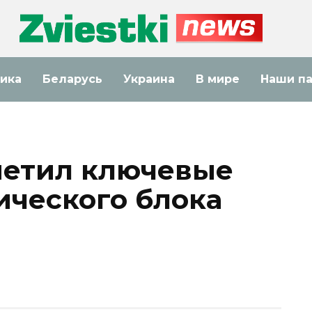
ика
Беларусь
Украина
В мире
Наши п
метил ключевые
ического блока