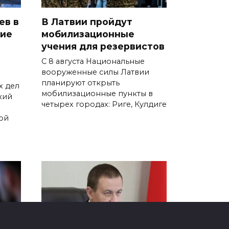
ев в
В Латвии пройдут
кие
мобилизационные
учения для резервистов
С 8 августа Национальные
вооруженные силы Латвии
планируют открыть
х дел
мобилизационные пункты в
кий
четырех городах: Риге, Кулдиге
ой