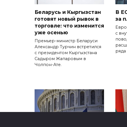
Беларусь и Кыргызстан
В Е
готовят новый рывок в
за 
торговле: что изменится
Евро
уже осенью
с вн
пово
Премьер-министр Беларуси
расш
Александр Турчин встретился
ряда
с президентом Кыргызстана
Садыром Жапаровым в
Чолпон-Ате.