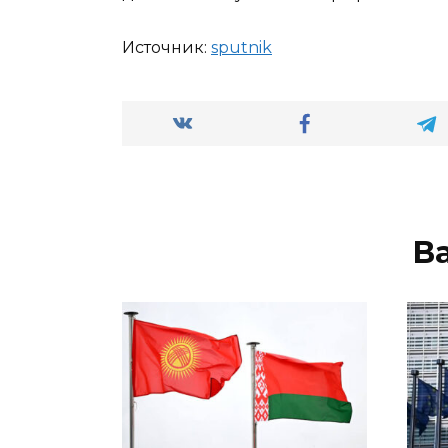
Источник:
sput­nik
В