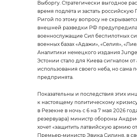
Выборгу. Стратегически выгодное рас
время подлёта и застать российскую
Ригой по этому вопросу не скрывается
внешней разведки РФ предупредила,
военнослужащие Сил беспилотных си
военных базах «Адажи», «Селия», «Лие
Аналитики немецкого издания Junge 
Эстонии стало для Киева сигналом от 
использования своего неба, но сама 
предпринята.
Показательны и последствия этих ин
к настоящему политическому кризису
в Резекне в ночь с 6 на 7 мая 2026 г
резервуара) министр обороны Андрис С
хочет «защитить латвийскую армию о
Премьер‑министр Эвика Силиня, в сво