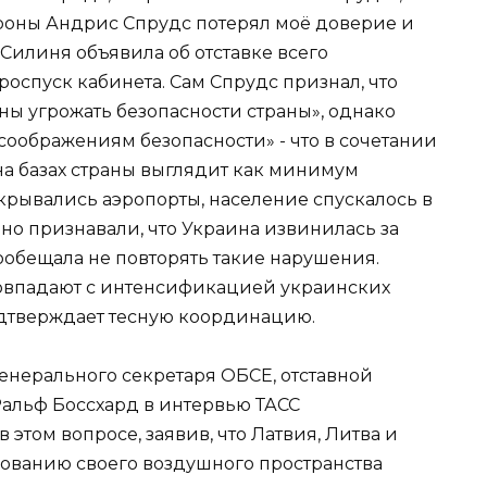
ороны Андрис Спрудс потерял моё доверие и
 Силиня объявила об отставке всего
 роспуск кабинета. Сам Спрудс признал, что
ы угрожать безопасности страны», однако
соображениям безопасности» - что в сочетании
на базах страны выглядит как минимум
крывались аэропорты, население спускалось в
но признавали, что Украина извинилась за
обещала не повторять такие нарушения.
совпадают с интенсификацией украинских
одтверждает тесную координацию.
енерального секретаря ОБСЕ, отставной
льф Боссхард в интервью ТАСС
этом вопросе, заявив, что Латвия, Литва и
зованию своего воздушного пространства