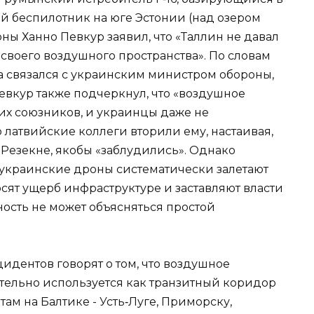
й беспилотник на юге Эстонии (над озером
ны Ханно Певкур заявил, что «Таллин не давал
своего воздушного пространства». По словам
а связался с украинским министром обороны,
евкур также подчеркнул, что «воздушное
их союзников, и украинцы даже не
 латвийские коллеги вторили ему, настаивая,
 Резекне, якобы «заблудились». Однако
: украинские дроны систематически залетают
осят ущерб инфраструктуре и заставляют власти
ость не может объясняться простой
идентов говорят о том, что воздушное
ательно используется как транзитный коридор
ам на Балтике - Усть‑Луге, Приморску,