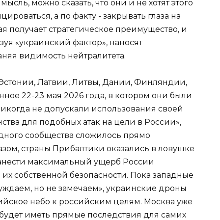
ысль, можно сказать, что они и не хотят этого
ироваться, а по факту - закрывать глаза на
рая получает стратегическое преимущество, и
зуя «украинский фактор», наносят
аняя видимость нейтралитета.
Эстонии, Латвии, Литвы, Дании, Финляндии,
ное 22-23 мая 2026 года, в котором они были
никогда не допускали использования своей
тва для подобных атак на цели в России»,
дного сообщества сложилось прямо
зом, страны Прибалтики оказались в ловушке
нанести максимальный ущерб России
их собственной безопасности. Пока западные
уждаем, но не замечаем», украинские дроны
ийское небо к российским целям. Москва уже
 будет иметь прямые последствия для самих