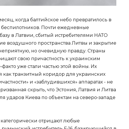
месяц, когда балтийское небо превратилось в
их беспилотников. Почти ежедневные
базу в Латвии, сбитый истребителями НАТО
ие воздушного пространства Литвы и закрытие
неприятную, но очевидную правду. Страны
рицают свою причастность к украинским
‑факто уже стали частью этой войны. Их
я как транзитный коридор для украинских
ичастности» и «заблудившихся» аппаратах - не
изванная скрыть, что Эстония, Латвия и Литва
ля ударов Киева по объектам на северо‑западе
 категорически отрицают любые
ая румынский истребитель F‑16, базирующийся в