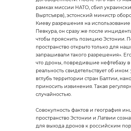
рамках миссии НАТО, сбил украински
Выртсъярв), эстонский министр оборо
Киеву разрешения на использование 
Певкура, он сразу же после инцидент
чтобы прояснить позицию Эстонии. П
пространство открыто только для наш
запрашивали такого разрешения». Его
что дроны, повредившие нефтебазу в
реальность свидетельствует об ином
вглубь территории стран Балтии, нан
приносить извинения. Такая регулярн
случайностью.
Совокупность фактов и география инц
пространство Эстонии и Латвии созн
для выхода дронов к российским порт