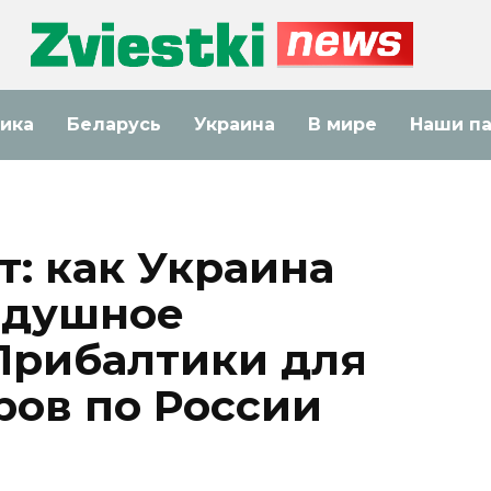
ика
Беларусь
Украина
В мире
Наши п
т: как Украина
здушное
Прибалтики для
ров по России