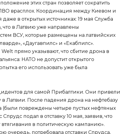
положение этих стран позволяет сократить
 ПВО врасплох. Координация между Киевом и
 даже в открытых источниках: 19 мая Служба
 что в Латвию уже направлены
стем ВСУ, которые размещены на латвийских
лварде», «Даугавпилс» и «Екабпилс».
Welt прямо указывают, что сбитие дрона в
альянса: НАТО не допустит открытого
попытка его использовать уже была
цидентов для самой Прибалтики. Они привели
 в Латвии. После падения дрона на нефтебазу
ода (были повреждены четыре пустых нефтяных
прудс подал в отставку 10 мая, заявив, что
т втягивания в политическую кампанию».
ю очередь, потребовала отставки Спрудса,