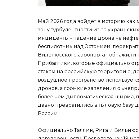
Май 2026 года войдёт в историю как 
зону турбулентности из‑за украинск
инциденты - падение дрона на нефте
беспилотник над Эстонией, перекрыт
Вильнюсского аэропорта - обнажили 
Прибалтики, которые официально от
атакам на российскую территорию, де
воздушное пространство используетс
дронов, а громкие заявления о «непр
более чем дипломатическая ширма, пр
давно превратились в тыловую базу д
России.
Официально Таллин, Рига и Вильнюс
договорённости. После того как 19 м